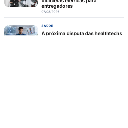
bicicletas elétricas para
entregadores
07/08/2026
SAÚDE
A próxima disputa das healthtechs
será por quem concentrar toda a
jornada de saúde
07/08/2026
BELEZA E ESTÉTICA
Lifting endoscópico de
sobrancelhas ganha espaço entre
pacientes que buscam
rejuvenescer o olhar sem mudar a
expressão
07/08/2026
EDUCAÇÃO
Turma da Mônica ensina 7
cuidados com o aparelho na volta