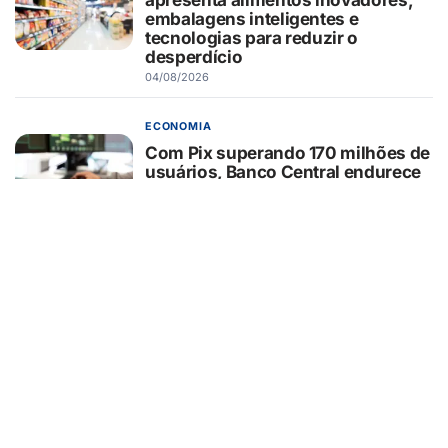
embalagens inteligentes e
tecnologias para reduzir o
desperdício
04/08/2026
ECONOMIA
Com Pix superando 170 milhões de
usuários, Banco Central endurece
regras após alta de 29% nos
ataques cibernéticos
04/08/2026
ECONOMIA
75% das empresas ainda não
adaptaram notas fiscais ao IBS e à
CBS e correm risco de rejeição,
aponta estudo
04/08/2026
ECONOMIA