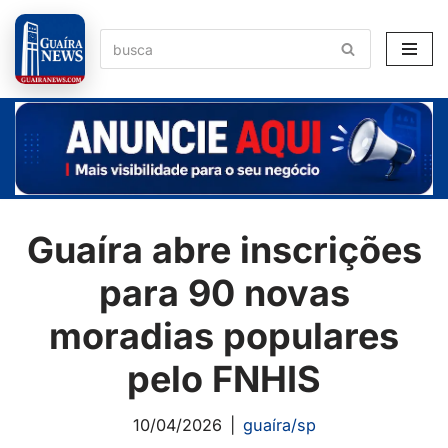
Pular
para
o
conteúdo
Guaíra abre inscrições
para 90 novas
moradias populares
pelo FNHIS
10/04/2026
guaíra/sp