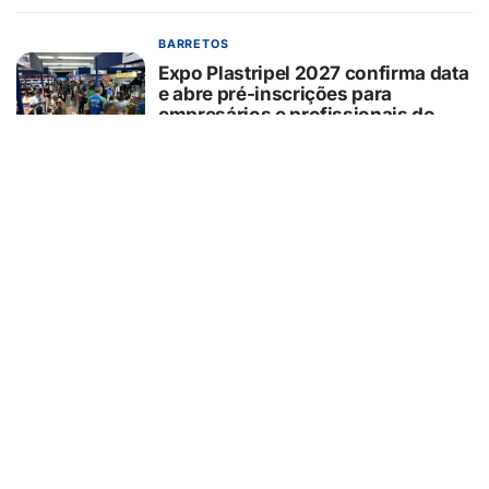
BARRETOS
Expo Plastripel 2027 confirma data
e abre pré-inscrições para
empresários e profissionais do
varejo alimentício
06/08/2026
GUAÍRA/SP
Missa de Dia dos Pais no Cemitério
de Guaíra neste domingo
06/08/2026
CURIOSIDADES
Passou pelo Pedágio Eletrônico?
Saiba como pagar a tarifa em até
30 dias
06/08/2026