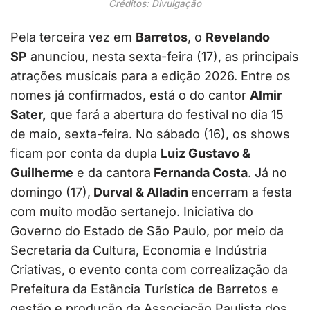
Créditos: Divulgação
Pela terceira vez em
Barretos
, o
Revelando
SP
anunciou, nesta sexta-feira (17), as principais
atrações musicais para a edição 2026. Entre os
nomes já confirmados, está o do cantor
Almir
Sater,
que fará a abertura do festival no dia 15
de maio, sexta-feira. No sábado (16), os shows
ficam por conta da dupla
Luiz Gustavo &
Guilherme
e da cantora
Fernanda Costa
. Já no
domingo (17),
Durval & Alladin
encerram a festa
com muito modão sertanejo. Iniciativa do
Governo do Estado de São Paulo, por meio da
Secretaria da Cultura, Economia e Indústria
Criativas, o evento conta com correalização da
Prefeitura da Estância Turística de Barretos e
gestão e produção da Associação Paulista dos