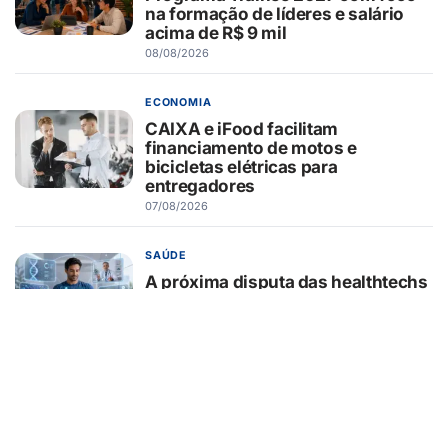
na formação de líderes e salário
acima de R$ 9 mil
08/08/2026
ECONOMIA
CAIXA e iFood facilitam
financiamento de motos e
bicicletas elétricas para
entregadores
07/08/2026
SAÚDE
A próxima disputa das healthtechs
será por quem concentrar toda a
jornada de saúde
07/08/2026
BELEZA E ESTÉTICA
Lifting endoscópico de
sobrancelhas ganha espaço entre