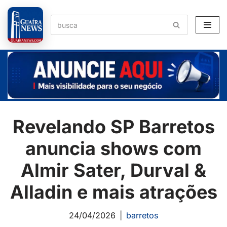
Pular
para
o
conteúdo
Revelando SP Barretos
anuncia shows com
Almir Sater, Durval &
Alladin e mais atrações
24/04/2026
barretos