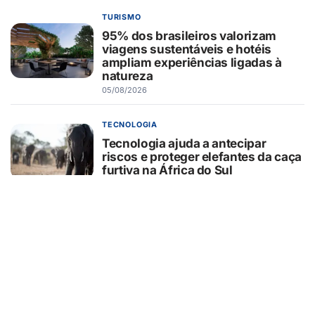
TURISMO
95% dos brasileiros valorizam
viagens sustentáveis e hotéis
ampliam experiências ligadas à
natureza
05/08/2026
TECNOLOGIA
Tecnologia ajuda a antecipar
riscos e proteger elefantes da caça
furtiva na África do Sul
05/08/2026
CURIOSIDADES
O que o pãozinho francês revela
sobre a dependência do trigo
importado
05/08/2026
SEGURANÇA