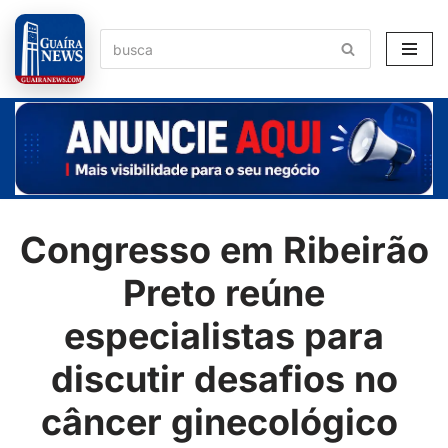
Pular
para
o
conteúdo
Congresso em Ribeirão
Preto reúne
especialistas para
discutir desafios no
câncer ginecológico