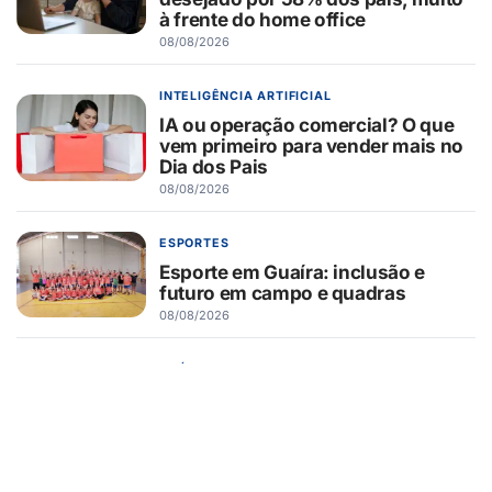
à frente do home office
08/08/2026
INTELIGÊNCIA ARTIFICIAL
IA ou operação comercial? O que
vem primeiro para vender mais no
Dia dos Pais
08/08/2026
ESPORTES
Esporte em Guaíra: inclusão e
futuro em campo e quadras
08/08/2026
SAÚDE
Fertilidade após os 35 anos: o que
muda e quais são as
possibilidades para quem deseja
engravidar
08/08/2026