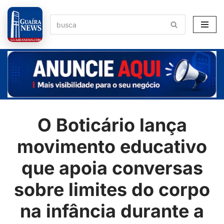
Pular
para
o
conteúdo
O Boticário lança
movimento educativo
que apoia conversas
sobre limites do corpo
na infância durante a