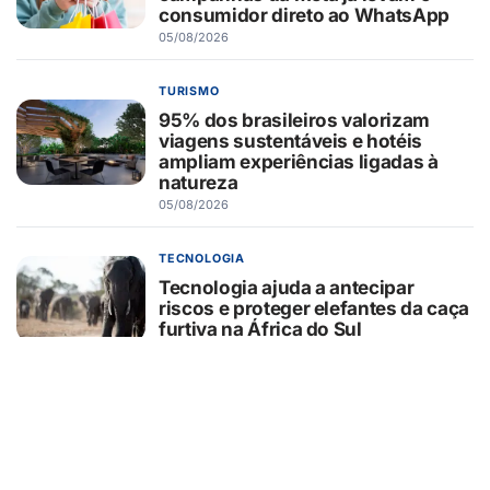
consumidor direto ao WhatsApp
05/08/2026
TURISMO
95% dos brasileiros valorizam
viagens sustentáveis e hotéis
ampliam experiências ligadas à
natureza
05/08/2026
TECNOLOGIA
Tecnologia ajuda a antecipar
riscos e proteger elefantes da caça
furtiva na África do Sul
05/08/2026
CURIOSIDADES
O que o pãozinho francês revela
sobre a dependência do trigo
importado