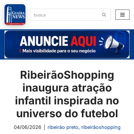
Pular
para
o
conteúdo
RibeirãoShopping
inaugura atração
infantil inspirada no
universo do futebol
04/06/2026
ribeirão preto
,
ribeirãoshopping