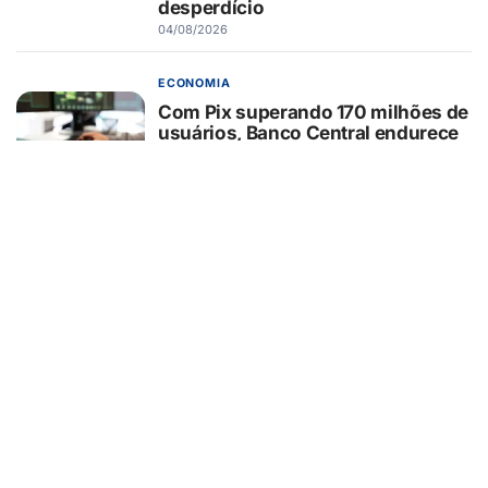
desperdício
04/08/2026
ECONOMIA
Com Pix superando 170 milhões de
usuários, Banco Central endurece
regras após alta de 29% nos
ataques cibernéticos
04/08/2026
ECONOMIA
75% das empresas ainda não
adaptaram notas fiscais ao IBS e à
CBS e correm risco de rejeição,
aponta estudo
04/08/2026
ECONOMIA
STF vai definir alcance de benefício
tributário para compra de carro por
pessoa com deficiência e pode