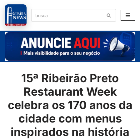
Pular
para
o
conteúdo
15ª Ribeirão Preto
Restaurant Week
celebra os 170 anos da
cidade com menus
inspirados na história