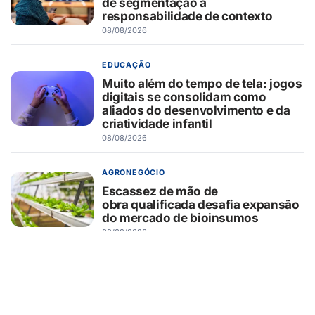
de segmentação a
responsabilidade de contexto
08/08/2026
EDUCAÇÃO
Muito além do tempo de tela: jogos
digitais se consolidam como
aliados do desenvolvimento e da
criatividade infantil
08/08/2026
AGRONEGÓCIO
Escassez de mão de
obra qualificada desafia expansão
do mercado de bioinsumos
08/08/2026
AGRONEGÓCIO
Tecnologia que “lê” o solo
transforma manejo agrícola e
comprova ganhos de