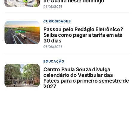
de Guaíra neste domingo
06/08/2026
CURIOSIDADES
Passou pelo Pedágio Eletrônico?
Saiba como pagar a tarifa em até
30 dias
06/08/2026
EDUCAÇÃO
Centro Paula Souza divulga
calendário do Vestibular das
Fatecs para o primeiro semestre de
2027
06/08/2026
SAÚDE
GSH Banco de Sangue reforça
apelo por doações e homenageia
pais que ajudam a salvar vidas
06/08/2026