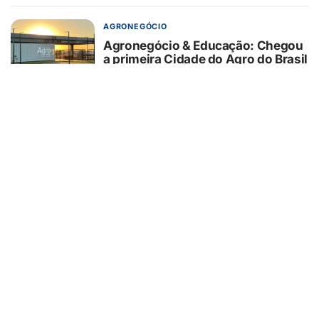
AGRONEGÓCIO
Agronegócio & Educação: Chegou
a primeira Cidade do Agro do Brasil
05/08/2026
SAÚDE
Estudo da Unesp identifica
biomarcadores associados à
evolução clínica de pacientes
internados que sofreram parada
cardiorrespiratória
05/08/2026
SAÚDE
Consumo de álcool tem feito com
que mulheres adoeçam mais no
Brasil
05/08/2026