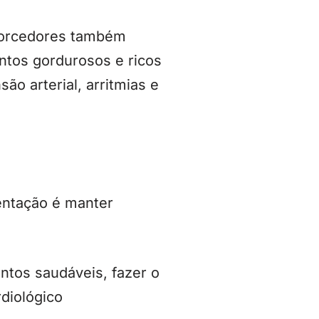
 torcedores também
ntos gordurosos e ricos
o arterial, arritmias e
entação é manter
entos saudáveis, fazer o
diológico