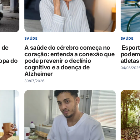
SAÚDE
SAÚDE
a de
A saúde do cérebro começa no
Esport
coração: entenda a conexão que
podem a
opa do
pode prevenir o declínio
atletas
cognitivo e a doença de
04/08/202
Alzheimer
30/07/2026