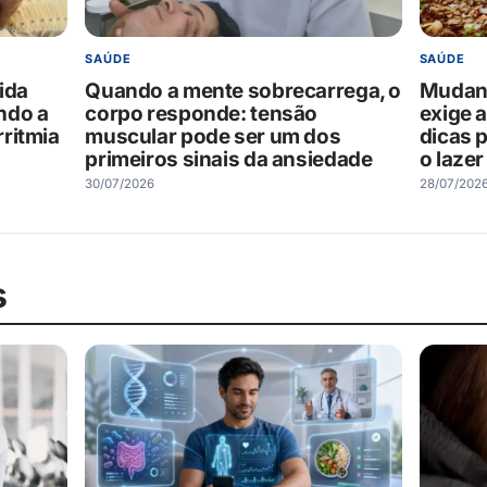
SAÚDE
SAÚDE
ida
Quando a mente sobrecarrega, o
Mudanç
ndo a
corpo responde: tensão
exige 
ritmia
muscular pode ser um dos
dicas p
primeiros sinais da ansiedade
o lazer
30/07/2026
28/07/202
s