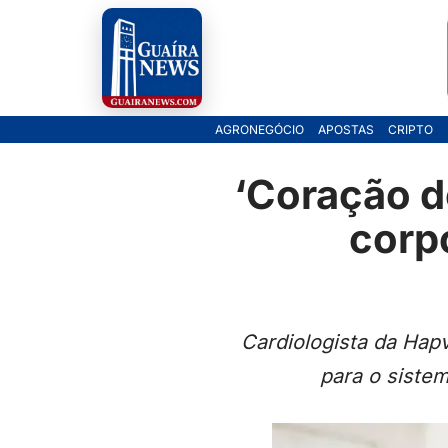
Pular
para
o
AGRONEGÓCIO
APOSTAS
CRIPTO
conteúdo
‘Coração d
corp
Cardiologista da Hap
para o siste