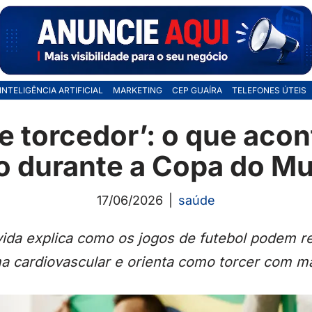
INTELIGÊNCIA ARTIFICIAL
MARKETING
CEP GUAÍRA
TELEFONES ÚTEIS
e torcedor’: o que aco
o durante a Copa do M
17/06/2026
saúde
vida explica como os jogos de futebol podem r
ma cardiovascular e orienta como torcer com m