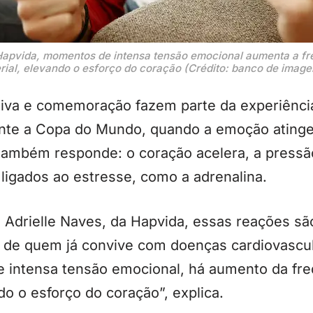
apvida, momentos de intensa tensão emocional aumenta a fre
rial, elevando o esforço do coração (Crédito: banco de imag
ativa e comemoração fazem parte da experiên
rante a Copa do Mundo, quando a emoção atinge
também responde: o coração acelera, a pressão
ligados ao estresse, como a adrenalina.
 Adrielle Naves, da Hapvida, essas reações sã
 de quem já convive com doenças cardiovascul
 intensa tensão emocional, há aumento da fre
do o esforço do coração”, explica.