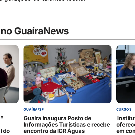
 no GuaíraNews
GUAÍRA/SP
CURSOS
1º
Guaíra inaugura Posto de
Institu
Informações Turísticas e recebe
oferec
l do
encontro da IGR Águas
em com