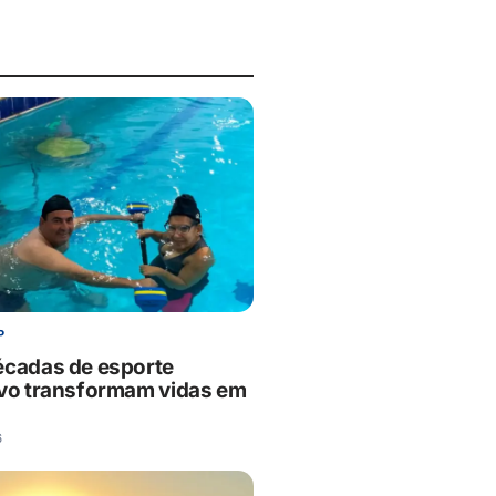
P
écadas de esporte
ivo transformam vidas em
6