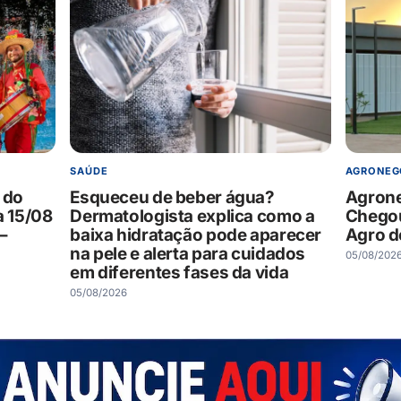
SAÚDE
AGRONEG
 do
Esqueceu de beber água?
Agrone
a 15/08
Dermatologista explica como a
Chegou
–
baixa hidratação pode aparecer
Agro d
na pele e alerta para cuidados
05/08/202
em diferentes fases da vida
05/08/2026