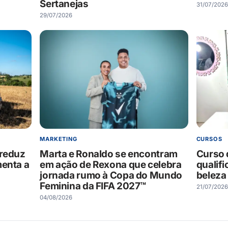
Sertanejas
31/07/2026
29/07/2026
MARKETING
CURSOS
 reduz
Marta e Ronaldo se encontram
Curso 
menta a
em ação de Rexona que celebra
qualifi
jornada rumo à Copa do Mundo
beleza
Feminina da FIFA 2027™
21/07/2026
04/08/2026