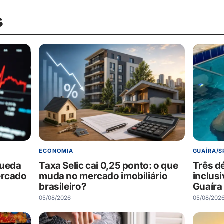
s
ECONOMIA
GUAÍRA/S
queda
Taxa Selic cai 0,25 ponto: o que
Três d
ercado
muda no mercado imobiliário
inclus
brasileiro?
Guaíra
05/08/2026
05/08/202