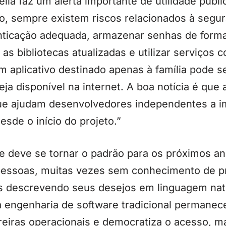
Leila faz um alerta importante de utilidade púb
o, sempre existem riscos relacionados à segur
tenticação adequada, armazenar senhas de form
s bibliotecas atualizadas e utilizar serviços c
plicativo destinado apenas à família pode se
ja disponível na internet. A boa notícia é que
que ajudam desenvolvedores independentes a 
esde o início do projeto.”
e deve se tornar o padrão para os próximos ano
ue pessoas, muitas vezes sem conhecimento de 
as descrevendo seus desejos em linguagem na
engenharia de software tradicional permanece 
reiras operacionais e democratiza o acesso, m