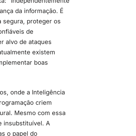
lica: “Independentemente
ança da informação. É
a segura, proteger os
onfiáveis de
r alvo de ataques
 atualmente existem
implementar boas
s, onde a Inteligência
programação criem
tural. Mesmo com essa
insubstituível. A
as o papel do