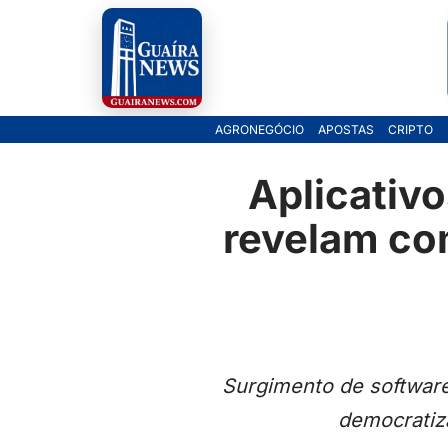
Pular
para
o
AGRONEGÓCIO
APOSTAS
CRIPTO
conteúdo
Aplicativo
revelam co
Surgimento de software
democratiza