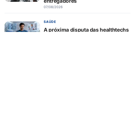
entregadores
07/08/2026
SAÚDE
A próxima disputa das healthtechs
será por quem concentrar toda a
jornada de saúde
07/08/2026
BELEZA E ESTÉTICA
Lifting endoscópico de
sobrancelhas ganha espaço entre
pacientes que buscam
rejuvenescer o olhar sem mudar a
expressão
07/08/2026
EDUCAÇÃO
Turma da Mônica ensina 7
cuidados com o aparelho na volta
às aulas