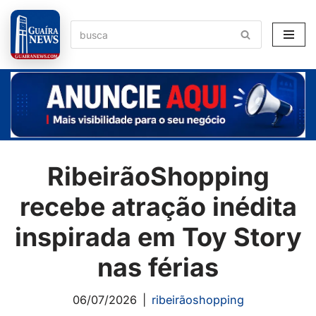
Pular
para
o
conteúdo
RibeirãoShopping
recebe atração inédita
inspirada em Toy Story
nas férias
06/07/2026
ribeirãoshopping