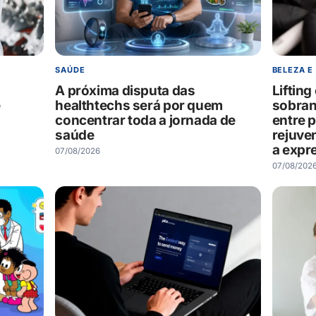
SAÚDE
BELEZA E
A próxima disputa das
Liftin
e
healthtechs será por quem
sobran
concentrar toda a jornada de
entre 
saúde
rejuve
a expr
07/08/2026
07/08/202