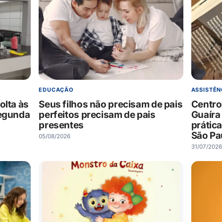
EDUCAÇÃO
ASSISTÊN
olta às
Seus filhos não precisam de pais
Centro
segunda
perfeitos precisam de pais
Guaíra
presentes
prátic
São Pa
05/08/2026
31/07/2026