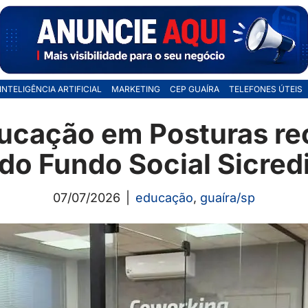
INTELIGÊNCIA ARTIFICIAL
MARKETING
CEP GUAÍRA
TELEFONES ÚTEIS
ducação em Posturas re
do Fundo Social Sicred
07/07/2026
educação
,
guaíra/sp