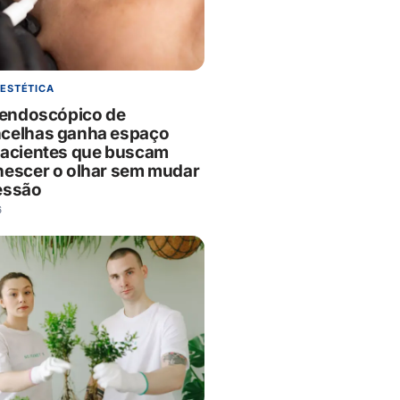
 ESTÉTICA
g endoscópico de
celhas ganha espaço
pacientes que buscam
nescer o olhar sem mudar
essão
6