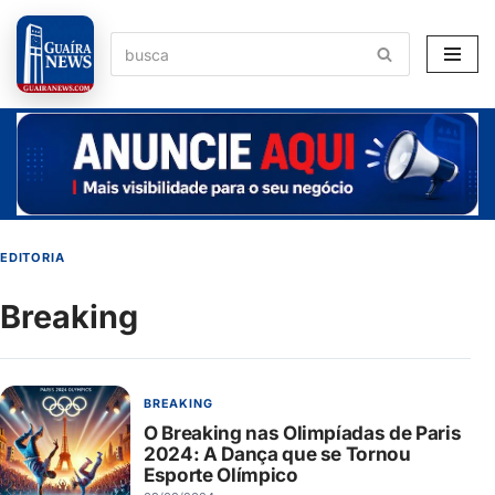
Pular
para
o
conteúdo
EDITORIA
Breaking
BREAKING
O Breaking nas Olimpíadas de Paris
2024: A Dança que se Tornou
Esporte Olímpico