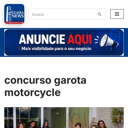
Pular
para
o
conteúdo
concurso garota
motorcycle