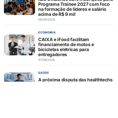
Programa Trainee 2027 com foco
na formação de líderes e salário
acima de R$ 9 mil
08/08/2026
ECONOMIA
CAIXA e iFood facilitam
financiamento de motos e
bicicletas elétricas para
entregadores
07/08/2026
SAÚDE
A próxima disputa das healthtechs
será por quem concentrar toda a
jornada de saúde
07/08/2026
BELEZA E ESTÉTICA
Lifting endoscópico de