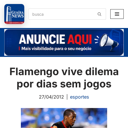
Pular
para
o
conteúdo
Flamengo vive dilema
por dias sem jogos
27/04/2012
esportes