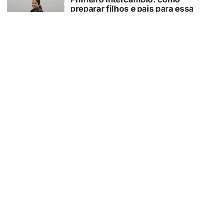
preparar filhos e pais para essa
experiência?
07/08/2026
GUAÍRA/SP
GCM/Defesa Civil controla
incêndio em área de pastagem
07/08/2026
TURISMO
Muito além da Copa: calendário
cheio mantém turismo esportivo
nos EUA em evidência
07/08/2026