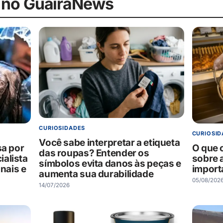
 no GuaíraNews
CURIOSIDADES
CURIOSID
Você sabe interpretar a etiqueta
O que 
sa por
das roupas? Entender os
sobre 
alista
símbolos evita danos às peças e
import
onais e
aumenta sua durabilidade
05/08/202
14/07/2026