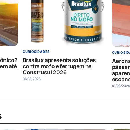
CURIOSIDADES
CURIOSID
rônico?
Brasilux apresenta soluções
Aerona
 em até
contra mofo e ferrugem na
pássar
Construsul 2026
aparen
escond
01/08/2026
01/08/2026
s