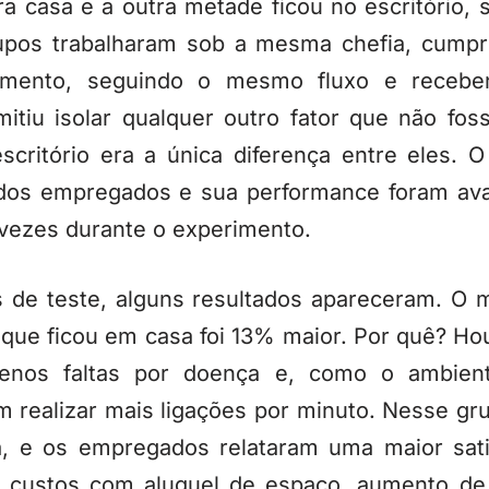
ra casa e a outra metade ficou no escritório
upos trabalharam sob a mesma chefia, cump
mento, seguindo o mesmo fluxo e recebe
itiu isolar qualquer outro fator que não foss
critório era a única diferença entre eles. O 
dos empregados e sua performance foram aval
vezes durante o experimento.
 de teste, alguns resultados apareceram. O m
 que ficou em casa foi 13% maior. Por quê? H
enos faltas por doença e, como o ambien
m realizar mais ligações por minuto. Nesse g
ia, e os empregados relataram uma maior sati
e custos com aluguel de espaço, aumento de