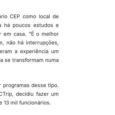
rio CEP como local de
da há poucos estudos e
r em casa. “É o melhor
, não há interrupções,
deram a experiência um
cama se transformam numa
r programas desse tipo.
CTrip, decidiu fazer um
 13 mil funcionários.