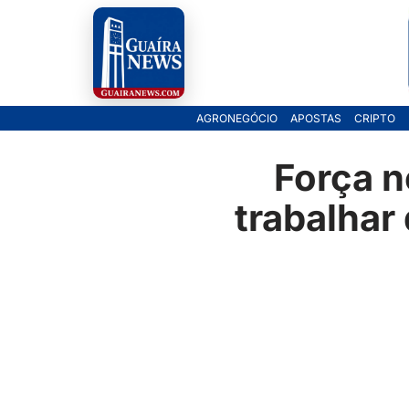
Pular
para
o
AGRONEGÓCIO
APOSTAS
CRIPTO
conteúdo
Força n
trabalhar