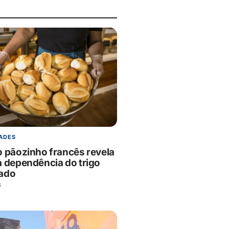
ADES
o pãozinho francês revela
a dependência do trigo
ado
6