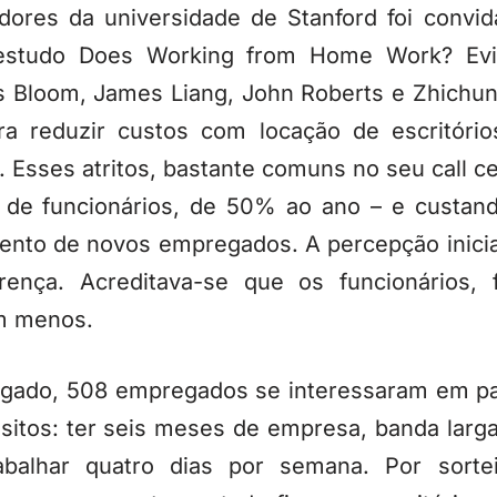
ores da universidade de Stanford foi convid
 estudo Does Working from Home Work? Evi
s Bloom, James Liang, John Roberts e Zhichun
ra reduzir custos com locação de escritórios
. Esses atritos, bastante comuns no seu call 
ta de funcionários, de 50% ao ano – e custa
ento de novos empregados. A percepção inicia
rença. Acreditava-se que os funcionários,
am menos.
lgado, 508 empregados se interessaram em par
isitos: ter seis meses de empresa, banda lar
balhar quatro dias por semana. Por sorte