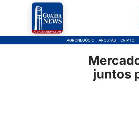
Pular
para
o
AGRONEGÓCIO
APOSTAS
CRIPTO
conteúdo
Mercado
juntos 