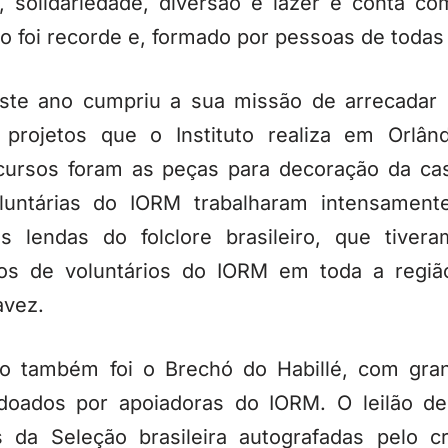
l, solidariedade, diversão e lazer e conta c
no foi recorde e, formado por pessoas de todas 
te ano cumpriu a sua missão de arrecadar 
 projetos que o Instituto realiza em Orlân
ecursos foram as peças para decoração da ca
luntárias do IORM trabalharam intensamente
s lendas do folclore brasileiro, que tiver
pos de voluntários do IORM em toda a regiã
avez.
o também foi o Brechó do Habillé, com gra
 doados por apoiadoras do IORM. O leilão de
is da Seleção brasileira autografadas pelo 