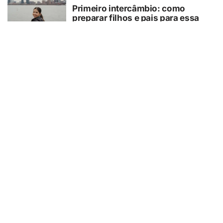
Primeiro intercâmbio: como
preparar filhos e pais para essa
experiência?
07/08/2026
GUAÍRA/SP
GCM/Defesa Civil controla
incêndio em área de pastagem
07/08/2026
TURISMO
Muito além da Copa: calendário
cheio mantém turismo esportivo
nos EUA em evidência
07/08/2026