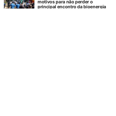
motivos para não perder o
principal encontro da bioenergia
mundial
06/08/2026
BARRETOS
Expo Plastripel 2027 confirma data
e abre pré-inscrições para
empresários e profissionais do
varejo alimentício
06/08/2026
GUAÍRA/SP
Missa de Dia dos Pais no Cemitério
de Guaíra neste domingo
06/08/2026