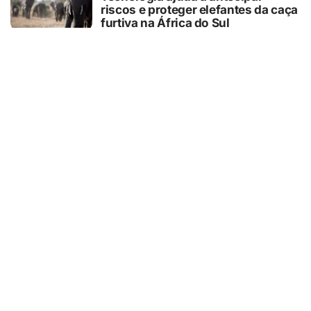
riscos e proteger elefantes da caça
furtiva na África do Sul
05/08/2026
CURIOSIDADES
O que o pãozinho francês revela
sobre a dependência do trigo
importado
05/08/2026
SEGURANÇA
Hackers estão usando falsas
promessas de emprego na Meta,
Disney, Coca-Cola e Spotify para
roubar usuários
05/08/2026