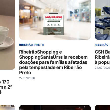
RIBEIRÃO PRETO
RIBEIRÃO
RibeirãoShopping e
GSH Ba
ShoppingSantaÚrsula recebem
Ribeirã
doações para famílias afetadas
à popu
pela tempestade em Ribeirão
24/07/202
Preto
27/07/2026
s 170
m a 2ª
é