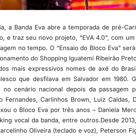
a, a Banda Eva abre a temporada de pré-Carn
o, e traz seu novo projeto, “EVA 4.0”, com u
iagem no tempo. O “Ensaio do Bloco Eva” será 
cionamento do Shopping Iguatemi Ribeirão Preto
s mais expressivos nomes de axé do Brasil
alesco que desfilava em Salvador em 1980. G
m no cenário nacional depois da passagem pe
o Fernandes, Carlinhos Brown, Luiz Caldas, D
xou o Bloco Eva por três anos – Daniela Merc
ing vocal da banda, entre outros.Desde 2013
arcelinho Oliveira (teclado e voz), Peterson F