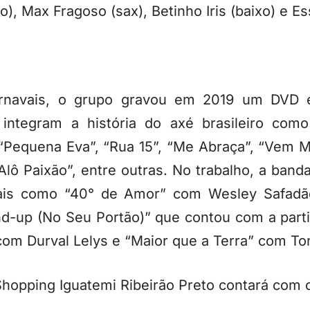
), Max Fragoso (sax), Betinho Iris (baixo) e Es
rnavais, o grupo gravou em 2019 um DVD e
 integram a história do axé brasileiro co
 “Pequena Eva”, “Rua 15”, “Me Abraça”, “Vem 
lô Paixão”, entre outras. No trabalho, a banda
iais como “40° de Amor” com Wesley Safadão
nd-up (No Seu Portão)” que contou com a part
com Durval Lelys e “Maior que a Terra” com To
Shopping Iguatemi Ribeirão Preto contará com 