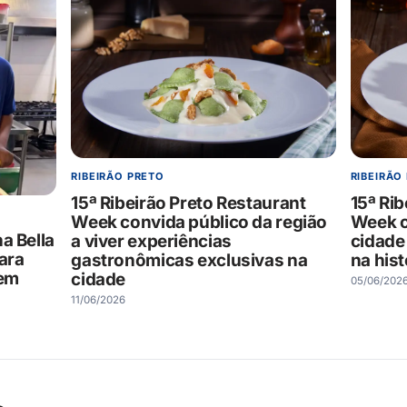
RIBEIRÃO PRETO
RIBEIRÃO
15ª Ribeirão Preto Restaurant
15ª Rib
Week convida público da região
Week c
a Bella
a viver experiências
cidade
ara
gastronômicas exclusivas na
na hist
 em
cidade
05/06/202
11/06/2026