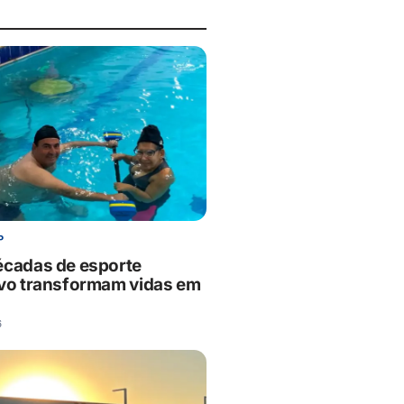
P
écadas de esporte
ivo transformam vidas em
6