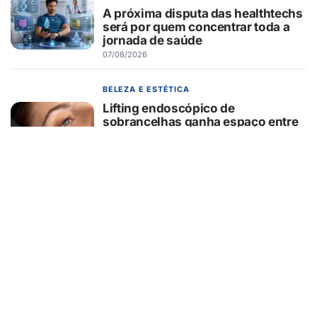
A próxima disputa das healthtechs
será por quem concentrar toda a
jornada de saúde
07/08/2026
BELEZA E ESTÉTICA
Lifting endoscópico de
sobrancelhas ganha espaço entre
pacientes que buscam
rejuvenescer o olhar sem mudar a
expressão
07/08/2026
EDUCAÇÃO
Turma da Mônica ensina 7
cuidados com o aparelho na volta
às aulas
07/08/2026
EMPREENDEDORISMO