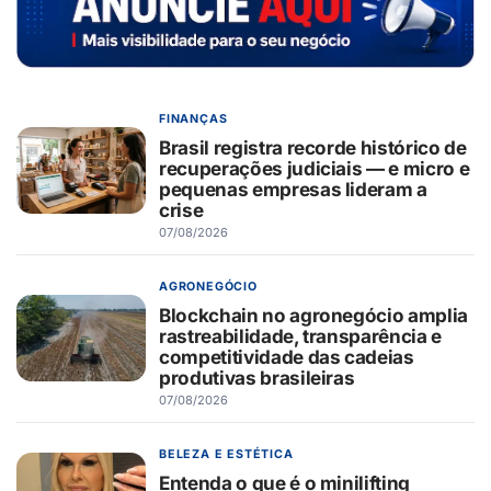
FINANÇAS
Brasil registra recorde histórico de
recuperações judiciais — e micro e
pequenas empresas lideram a
crise
07/08/2026
AGRONEGÓCIO
Blockchain no agronegócio amplia
rastreabilidade, transparência e
competitividade das cadeias
produtivas brasileiras
07/08/2026
BELEZA E ESTÉTICA
Entenda o que é o minilifting