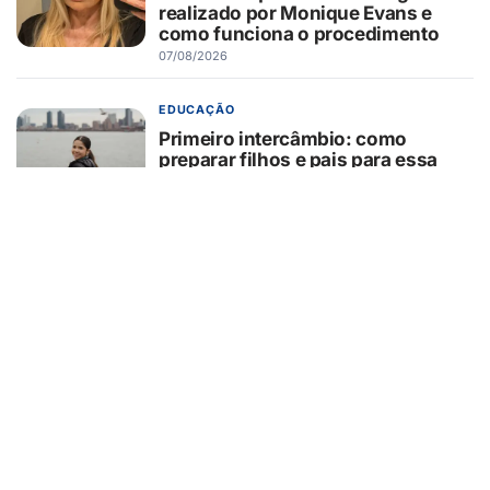
realizado por Monique Evans e
como funciona o procedimento
07/08/2026
EDUCAÇÃO
Primeiro intercâmbio: como
preparar filhos e pais para essa
experiência?
07/08/2026
GUAÍRA/SP
GCM/Defesa Civil controla
incêndio em área de pastagem
07/08/2026
TURISMO
Muito além da Copa: calendário
cheio mantém turismo esportivo
nos EUA em evidência
07/08/2026