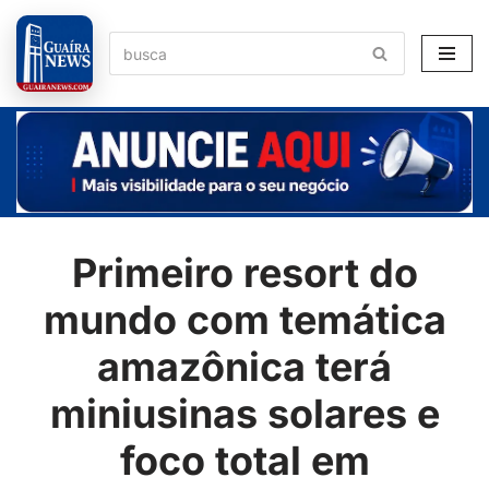
Pular
para
o
conteúdo
Primeiro resort do
mundo com temática
amazônica terá
miniusinas solares e
foco total em