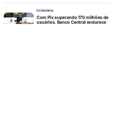
ECONOMIA
Com Pix superando 170 milhões de
usuários, Banco Central endurece
regras após alta de 29% nos
ataques cibernéticos
04/08/2026
ECONOMIA
75% das empresas ainda não
adaptaram notas fiscais ao IBS e à
CBS e correm risco de rejeição,
aponta estudo
04/08/2026
ECONOMIA
STF vai definir alcance de benefício
tributário para compra de carro por
pessoa com deficiência e pode
influenciar outros pontos da