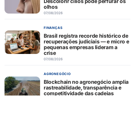
Descolorir cílios pode perfurar os
olhos
07/08/2026
FINANÇAS
Brasil registra recorde histórico de
recuperações judiciais — e micro e
pequenas empresas lideram a
crise
07/08/2026
AGRONEGÓCIO
Blockchain no agronegócio amplia
rastreabilidade, transparência e
competitividade das cadeias
produtivas brasileiras
07/08/2026
BELEZA E ESTÉTICA
Entenda o que é o minilifting
realizado por Monique Evans e