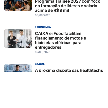
Programa Trainee 2027 com foco
na formação de líderes e salário
acima de R$ 9 mil
08/08/2026
ECONOMIA
CAIXA e iFood facilitam
financiamento de motos e
bicicletas elétricas para
entregadores
07/08/2026
SAÚDE
A próxima disputa das healthtechs
será por quem concentrar toda a
jornada de saúde
07/08/2026
BELEZA E ESTÉTICA
Lifting endoscópico de
sobrancelhas ganha espaço entre