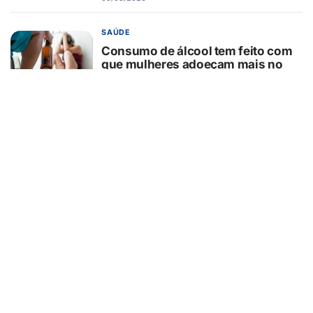
SAÚDE
Consumo de álcool tem feito com
que mulheres adoeçam mais no
Brasil
05/08/2026
EDUCAÇÃO
Seus filhos não precisam de pais
perfeitos precisam de pais
presentes
05/08/2026
AGRONEGÓCIO
Brasil concentra oportunidades de
investimento em biocombustíveis
05/08/2026