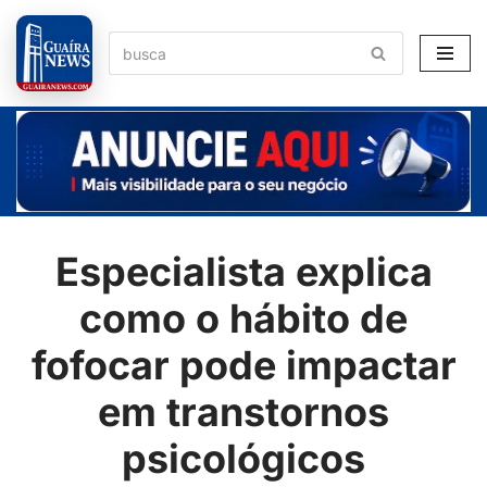
Pular
para
o
conteúdo
Especialista explica
como o hábito de
fofocar pode impactar
em transtornos
psicológicos