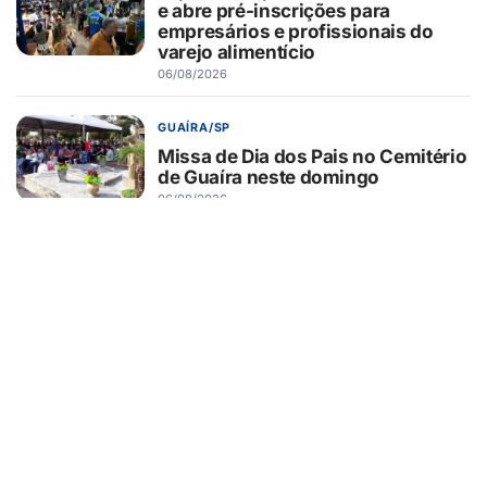
e abre pré-inscrições para
empresários e profissionais do
varejo alimentício
06/08/2026
GUAÍRA/SP
Missa de Dia dos Pais no Cemitério
de Guaíra neste domingo
06/08/2026
CURIOSIDADES
Passou pelo Pedágio Eletrônico?
Saiba como pagar a tarifa em até
30 dias
06/08/2026
EDUCAÇÃO
Centro Paula Souza divulga
calendário do Vestibular das
Fatecs para o primeiro semestre de