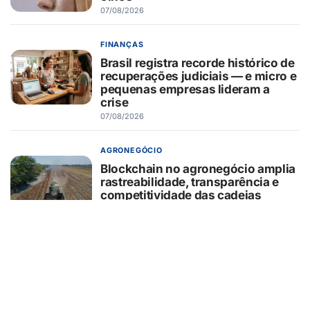
07/08/2026
FINANÇAS
Brasil registra recorde histórico de
recuperações judiciais — e micro e
pequenas empresas lideram a
crise
07/08/2026
AGRONEGÓCIO
Blockchain no agronegócio amplia
rastreabilidade, transparência e
competitividade das cadeias
produtivas brasileiras
07/08/2026
BELEZA E ESTÉTICA
Entenda o que é o minilifting
realizado por Monique Evans e
como funciona o procedimento