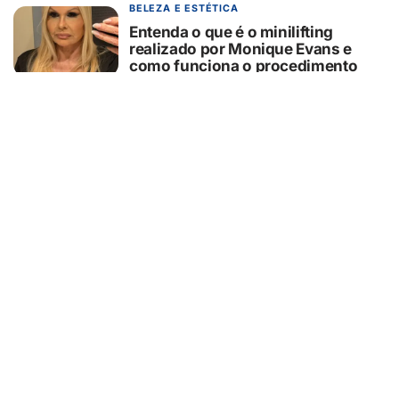
BELEZA E ESTÉTICA
Entenda o que é o minilifting
realizado por Monique Evans e
como funciona o procedimento
07/08/2026
EDUCAÇÃO
Primeiro intercâmbio: como
preparar filhos e pais para essa
experiência?
07/08/2026
GUAÍRA/SP
GCM/Defesa Civil controla
incêndio em área de pastagem
07/08/2026