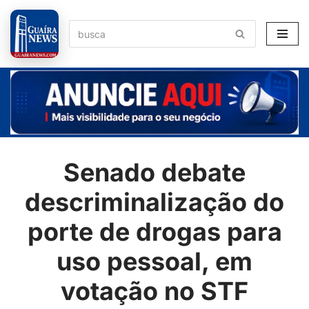
Pular
para
o
conteúdo
Senado debate
descriminalização do
porte de drogas para
uso pessoal, em
votação no STF