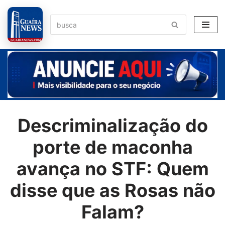
Pular
para
o
conteúdo
Descriminalização do
porte de maconha
avança no STF: Quem
disse que as Rosas não
Falam?