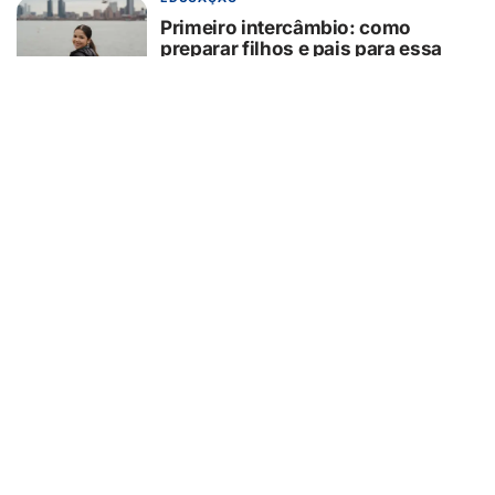
Primeiro intercâmbio: como
preparar filhos e pais para essa
experiência?
07/08/2026
GUAÍRA/SP
GCM/Defesa Civil controla
incêndio em área de pastagem
07/08/2026
TURISMO
Muito além da Copa: calendário
cheio mantém turismo esportivo
nos EUA em evidência
07/08/2026