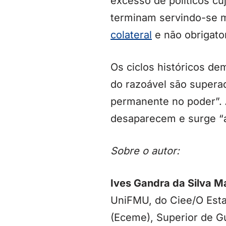
excesso de políticos cu
terminam servindo-se m
colateral
e não obrigato
Os ciclos históricos de
do razoável são supera
permanente no poder”. A
desaparecem e surge “a
Sobre o autor:
Ives Gandra da Silva M
UniFMU, do Ciee/O Esta
(Eceme), Superior de Gu