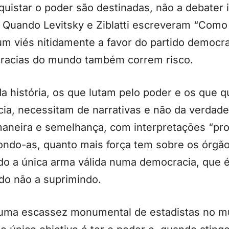
istar o poder são destinadas, não a debater i
s. Quando Levitsky e Ziblatti escreveram “Com
 viés nitidamente a favor do partido democr
cracias do mundo também correm risco.
da história, os que lutam pelo poder e os que 
cia, necessitam de narrativas e não da verdade
aneira e semelhança, com interpretações “pro
ndo-as, quanto mais força tem sobre os órgã
o a única arma válida numa democracia, que é 
do não a suprimindo.
á uma escassez monumental de estadistas no 