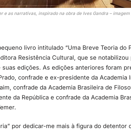
r e as narrativas, inspirado na obra de Ives Gandra – image
equeno livro intitulado “Uma Breve Teoria do P
ditora Resistência Cultural, que se notabilizou
 suas edições. As edições anteriores foram pr
rado, confrade e ex-presidente da Academia In
im, confrade da Academia Brasileira de Filoso
ente da República e confrade da Academia Brasi
Temer.
ia” por dedicar-me mais à figura do detentor 