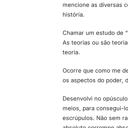
mencione as diversas co
história.
Chamar um estudo de “
As teorias ou são teori
teoria.
Ocorre que como me ded
os aspectos do poder, d
Desenvolvi no opúsculo 
meios, para consegui-l
escrúpulos. Não sem raz
absoluto corrompe abso