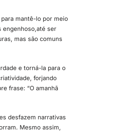
 para mantê-lo por meio
s engenhoso,até ser
aduras, mas são comuns
rdade e torná-la para o
riatividade, forjando
bre frase: “O amanhã
ões desfazem narrativas
corram. Mesmo assim,