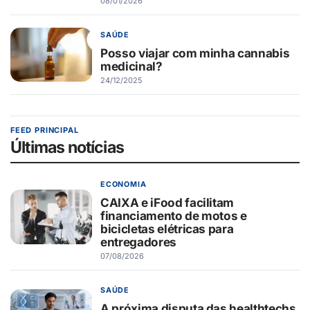
08/01/2026
SAÚDE
Posso viajar com minha cannabis
medicinal?
24/12/2025
FEED PRINCIPAL
Últimas notícias
ECONOMIA
CAIXA e iFood facilitam
financiamento de motos e
bicicletas elétricas para
entregadores
07/08/2026
SAÚDE
A próxima disputa das healthtechs