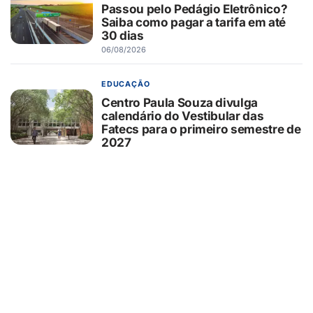
Passou pelo Pedágio Eletrônico?
Saiba como pagar a tarifa em até
30 dias
06/08/2026
EDUCAÇÃO
Centro Paula Souza divulga
calendário do Vestibular das
Fatecs para o primeiro semestre de
2027
06/08/2026
SAÚDE
GSH Banco de Sangue reforça
apelo por doações e homenageia
pais que ajudam a salvar vidas
06/08/2026
RIBEIRÃOSHOPPING
RibeirãoShopping recebe