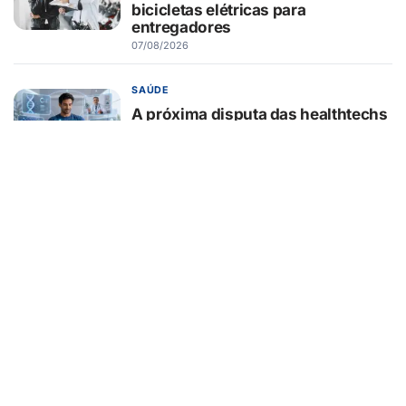
bicicletas elétricas para
entregadores
07/08/2026
SAÚDE
A próxima disputa das healthtechs
será por quem concentrar toda a
jornada de saúde
07/08/2026
BELEZA E ESTÉTICA
Lifting endoscópico de
sobrancelhas ganha espaço entre
pacientes que buscam
rejuvenescer o olhar sem mudar a
expressão
07/08/2026
EDUCAÇÃO
Turma da Mônica ensina 7