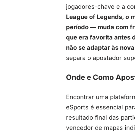
jogadores-chave e a co
League of Legends, o 
período — muda com fre
que era favorita ante
não se adaptar às nov
separa o apostador sup
Onde e Como Apost
Encontrar uma platafor
eSports é essencial pa
resultado final das par
vencedor de mapas indiv