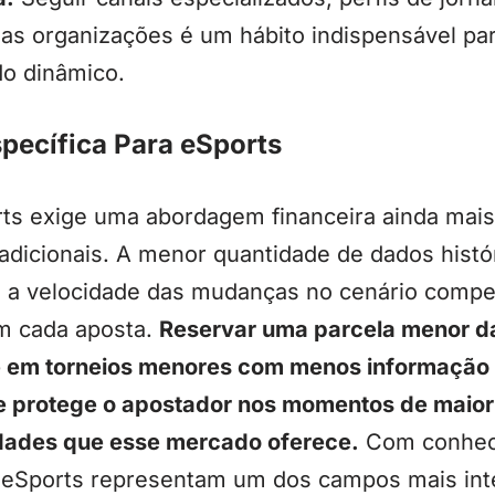
rias organizações é um hábito indispensável p
o dinâmico.
pecífica Para eSports
orts exige uma abordagem financeira ainda mai
radicionais. A menor quantidade de dados histó
 a velocidade das mudanças no cenário compet
m cada aposta.
Reservar uma parcela menor da
e em torneios menores com menos informação 
e protege o apostador nos momentos de maior
idades que esse mercado oferece.
Com conheci
 os eSports representam um dos campos mais in