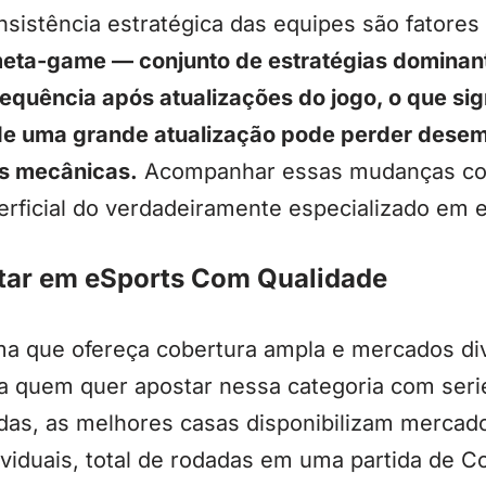
nsistência estratégica das equipes são fatore
meta-game — conjunto de estratégias domina
quência após atualizações do jogo, o que sig
s de uma grande atualização pode perder des
as mecânicas.
Acompanhar essas mudanças co
erficial do verdadeiramente especializado em 
ar em eSports Com Qualidade
ma que ofereça cobertura ampla e mercados div
ra quem quer apostar nessa categoria com ser
tidas, as melhores casas disponibilizam mercad
iduais, total de rodadas em uma partida de Co