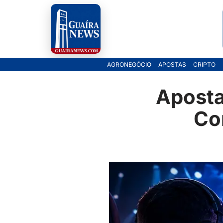
Pular
para
o
AGRONEGÓCIO
APOSTAS
CRIPTO
conteúdo
Aposta
Co