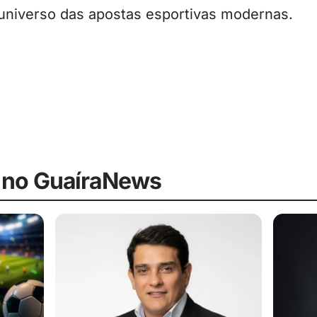
universo das apostas esportivas modernas.
 no GuaíraNews