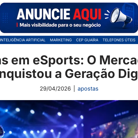
INTELIGÊNCIA ARTIFICIAL
MARKETING
CEP GUAÍRA
TELEFONES ÚTEIS
s em eSports: O Merc
nquistou a Geração Digi
29/04/2026
apostas