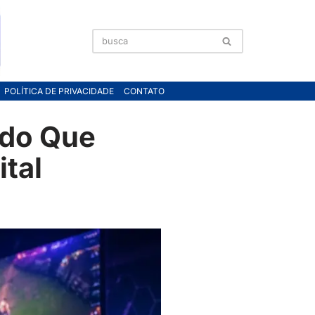
POLÍTICA DE PRIVACIDADE
CONTATO
ado Que
tal