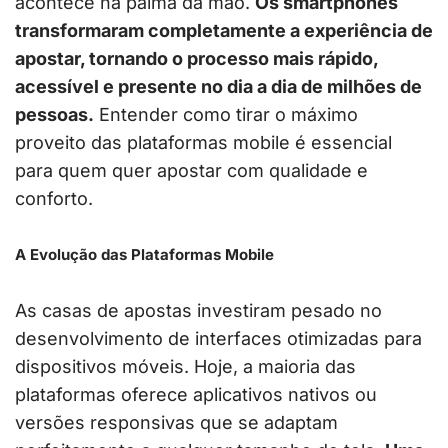
acontece na palma da mão.
Os smartphones
transformaram completamente a experiência de
apostar, tornando o processo mais rápido,
acessível e presente no dia a dia de milhões de
pessoas.
Entender como tirar o máximo
proveito das plataformas mobile é essencial
para quem quer apostar com qualidade e
conforto.
A Evolução das Plataformas Mobile
As casas de apostas investiram pesado no
desenvolvimento de interfaces otimizadas para
dispositivos móveis. Hoje, a maioria das
plataformas oferece aplicativos nativos ou
versões responsivas que se adaptam