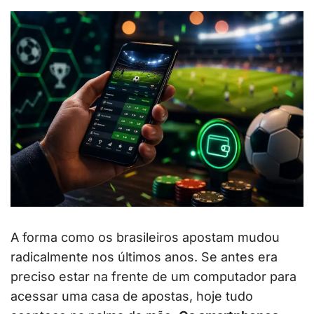
A forma como os brasileiros apostam mudou
radicalmente nos últimos anos. Se antes era
preciso estar na frente de um computador para
acessar uma casa de apostas, hoje tudo