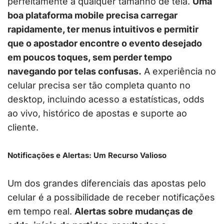
perfeitamente a qualquer tamanho de tela.
Uma
boa plataforma mobile precisa carregar
rapidamente, ter menus intuitivos e permitir
que o apostador encontre o evento desejado
em poucos toques, sem perder tempo
navegando por telas confusas.
A experiência no
celular precisa ser tão completa quanto no
desktop, incluindo acesso a estatísticas, odds
ao vivo, histórico de apostas e suporte ao
cliente.
Notificações e Alertas: Um Recurso Valioso
Um dos grandes diferenciais das apostas pelo
celular é a possibilidade de receber notificações
em tempo real.
Alertas sobre mudanças de