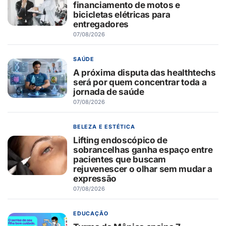
financiamento de motos e
bicicletas elétricas para
entregadores
07/08/2026
SAÚDE
A próxima disputa das healthtechs
será por quem concentrar toda a
jornada de saúde
07/08/2026
BELEZA E ESTÉTICA
Lifting endoscópico de
sobrancelhas ganha espaço entre
pacientes que buscam
rejuvenescer o olhar sem mudar a
expressão
07/08/2026
EDUCAÇÃO