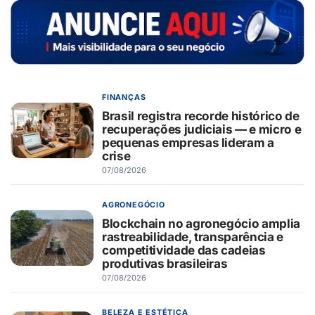
FINANÇAS
Brasil registra recorde histórico de
recuperações judiciais — e micro e
pequenas empresas lideram a
crise
07/08/2026
AGRONEGÓCIO
Blockchain no agronegócio amplia
rastreabilidade, transparência e
competitividade das cadeias
produtivas brasileiras
07/08/2026
BELEZA E ESTÉTICA