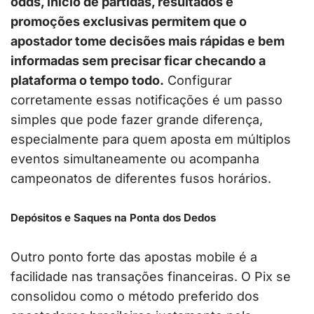
odds, início de partidas, resultados e
promoções exclusivas permitem que o
apostador tome decisões mais rápidas e bem
informadas sem precisar ficar checando a
plataforma o tempo todo.
Configurar
corretamente essas notificações é um passo
simples que pode fazer grande diferença,
especialmente para quem aposta em múltiplos
eventos simultaneamente ou acompanha
campeonatos de diferentes fusos horários.
Depósitos e Saques na Ponta dos Dedos
Outro ponto forte das apostas mobile é a
facilidade nas transações financeiras. O Pix se
consolidou como o método preferido dos