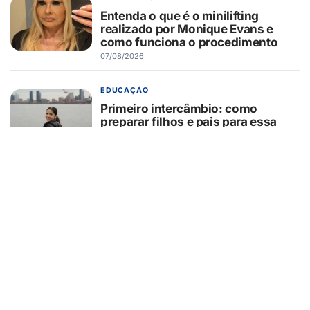
Entenda o que é o minilifting
realizado por Monique Evans e
como funciona o procedimento
07/08/2026
EDUCAÇÃO
Primeiro intercâmbio: como
preparar filhos e pais para essa
experiência?
07/08/2026
GUAÍRA/SP
GCM/Defesa Civil controla
incêndio em área de pastagem
07/08/2026
TURISMO
Muito além da Copa: calendário
cheio mantém turismo esportivo
nos EUA em evidência