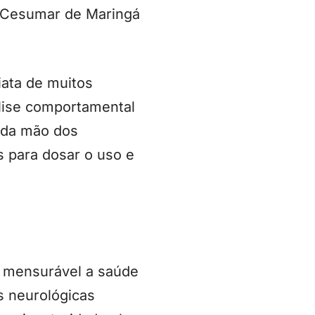
iCesumar de Maringá
iata de muitos
álise comportamental
 da mão dos
s para dosar o uso e
a mensurável a saúde
s neurológicas