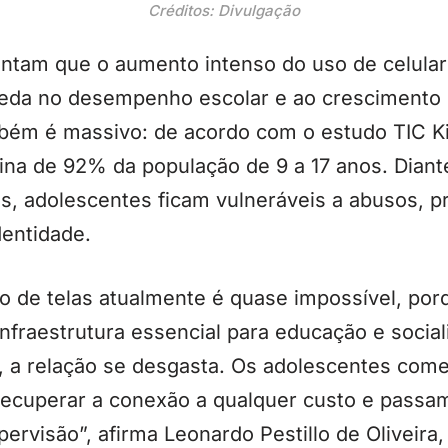
Créditos: Divulgação
ntam que o aumento intenso do uso de celular
ueda no desempenho escolar e ao crescimento d
mbém é massivo: de acordo com o estudo TIC Ki
otina de 92% da população de 9 a 17 anos. Diant
os, adolescentes ficam vulneráveis a abusos, p
dentidade.
so de telas atualmente é quase impossível, por
infraestrutura essencial para educação e socia
o, a relação se desgasta. Os adolescentes co
recuperar a conexão a qualquer custo e passa
rvisão”, afirma Leonardo Pestillo de Oliveira,