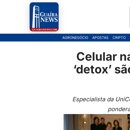
Pular
para
o
AGRONEGÓCIO
APOSTAS
CRIPTO
conteúdo
Celular n
‘detox’ sã
Especialista da Uni
pondera