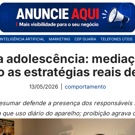
INTELIGÊNCIA ARTIFICIAL
MARKETING
CEP GUAÍRA
TELEFONES ÚTEIS
a adolescência: mediaç
o as estratégias reais 
13/05/2026
comportamento
Cesumar defende a presença dos responsáveis n
 que uso diário do aparelho; proibição agrava o