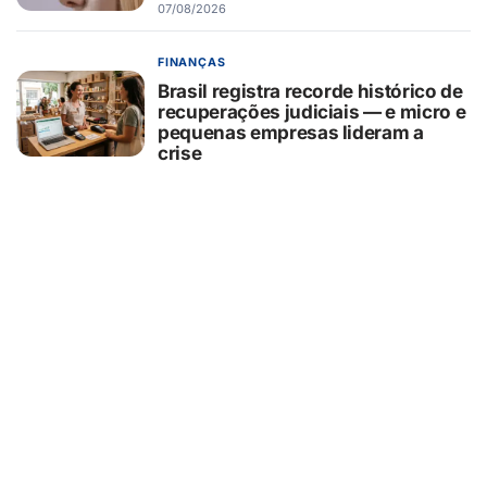
07/08/2026
FINANÇAS
Brasil registra recorde histórico de
recuperações judiciais — e micro e
pequenas empresas lideram a
crise
07/08/2026
AGRONEGÓCIO
Blockchain no agronegócio amplia
rastreabilidade, transparência e
competitividade das cadeias
produtivas brasileiras
07/08/2026
BELEZA E ESTÉTICA
Entenda o que é o minilifting
realizado por Monique Evans e
como funciona o procedimento