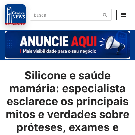
Pular
para
o
conteúdo
Silicone e saúde
mamária: especialista
esclarece os principais
mitos e verdades sobre
próteses, exames e