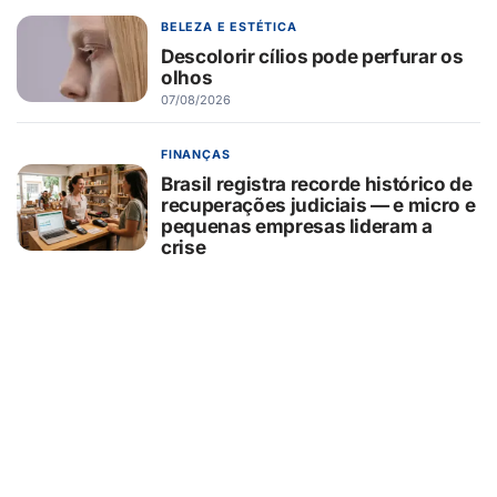
BELEZA E ESTÉTICA
Descolorir cílios pode perfurar os
olhos
07/08/2026
FINANÇAS
Brasil registra recorde histórico de
recuperações judiciais — e micro e
pequenas empresas lideram a
crise
07/08/2026
AGRONEGÓCIO
Blockchain no agronegócio amplia
rastreabilidade, transparência e
competitividade das cadeias
produtivas brasileiras
07/08/2026
BELEZA E ESTÉTICA