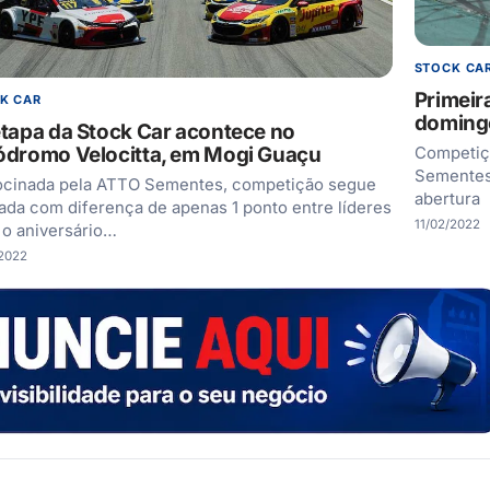
STOCK CA
Primeir
K CAR
doming
etapa da Stock Car acontece no
ódromo Velocitta, em Mogi Guaçu
Competiçã
Sementes 
ocinada pela ATTO Sementes, competição segue
abertura
rada com diferença de apenas 1 ponto entre líderes
11/02/2022
o aniversário…
/2022