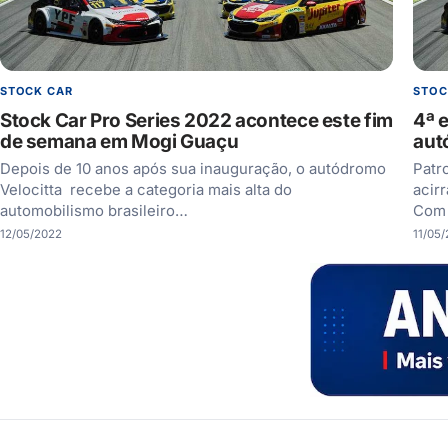
STOCK CAR
STOC
Stock Car Pro Series 2022 acontece este fim
4ª 
de semana em Mogi Guaçu
aut
Depois de 10 anos após sua inauguração, o autódromo
Patr
Velocitta recebe a categoria mais alta do
acir
automobilismo brasileiro…
Com 
12/05/2022
11/05