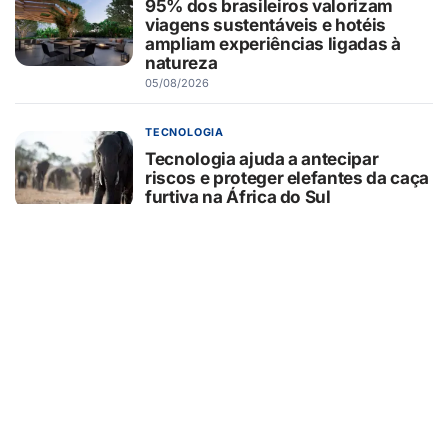
95% dos brasileiros valorizam
viagens sustentáveis e hotéis
ampliam experiências ligadas à
natureza
05/08/2026
TECNOLOGIA
Tecnologia ajuda a antecipar
riscos e proteger elefantes da caça
furtiva na África do Sul
05/08/2026
CURIOSIDADES
O que o pãozinho francês revela
sobre a dependência do trigo
importado
05/08/2026
SEGURANÇA
Hackers estão usando falsas
promessas de emprego na Meta,