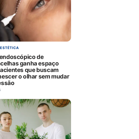
 ESTÉTICA
g endoscópico de
celhas ganha espaço
pacientes que buscam
nescer o olhar sem mudar
essão
6