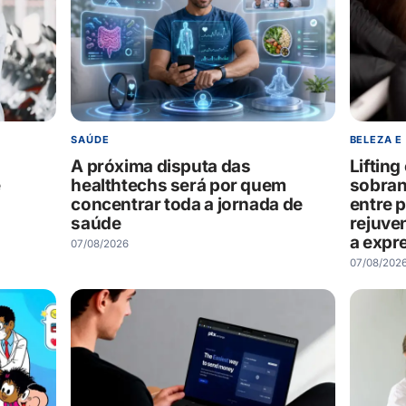
SAÚDE
BELEZA E
A próxima disputa das
Liftin
e
healthtechs será por quem
sobran
concentrar toda a jornada de
entre 
saúde
rejuve
a expr
07/08/2026
07/08/202