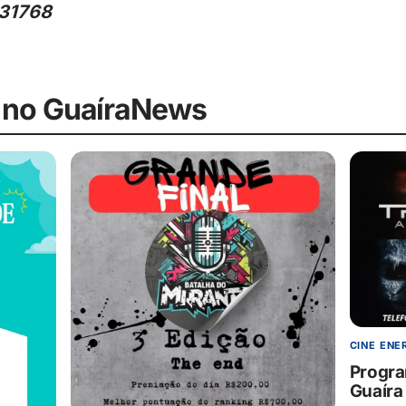
-31768
 no GuaíraNews
CINE ENE
Progra
Guaíra