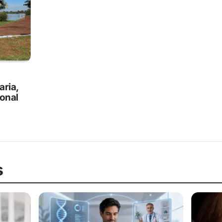
aria,
ional
s